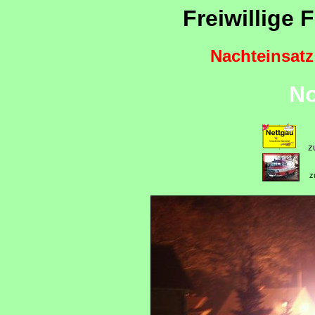
Freiwillige
Nachteinsatz
No
z
z